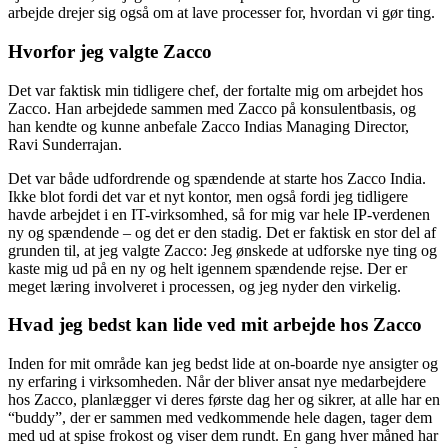
arbejde drejer sig også om at lave processer for, hvordan vi gør ting.
Hvorfor jeg valgte Zacco
Det var faktisk min tidligere chef, der fortalte mig om arbejdet hos
Zacco. Han arbejdede sammen med Zacco på konsulentbasis, og
han kendte og kunne anbefale Zacco Indias Managing Director,
Ravi Sunderrajan.
Det var både udfordrende og spændende at starte hos Zacco India.
Ikke blot fordi det var et nyt kontor, men også fordi jeg tidligere
havde arbejdet i en IT-virksomhed, så for mig var hele IP-verdenen
ny og spændende – og det er den stadig. Det er faktisk en stor del af
grunden til, at jeg valgte Zacco: Jeg ønskede at udforske nye ting og
kaste mig ud på en ny og helt igennem spændende rejse. Der er
meget læring involveret i processen, og jeg nyder den virkelig.
Hvad jeg bedst kan lide ved mit arbejde hos Zacco
Inden for mit område kan jeg bedst lide at on-boarde nye ansigter og
ny erfaring i virksomheden. Når der bliver ansat nye medarbejdere
hos Zacco, planlægger vi deres første dag her og sikrer, at alle har en
“buddy”, der er sammen med vedkommende hele dagen, tager dem
med ud at spise frokost og viser dem rundt. En gang hver måned har