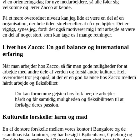
vi en orienteringsdag for nye medarbejdere, så alle føler sig
velkomne og lærer Zacco at kende.
På et mere overordnet niveau kan jeg lide at være en del af en
organisation, der hele tiden stræber efter at nå nye højder. Det er
vigtigt, synes jeg, fordi det også motiverer mig i mit arbejde at være
en del af noget stort, som kan tage os i mange retninger.
Livet hos Zacco: En god balance og international
erfaring
Når man arbejder hos Zacco, så får man gode muligheder for at
arbejde med andre dele af verden og forstå andre kulturer. Helt
overordnet tror jeg også, at der er en god balance hos Zacco mellem
hårdt arbejde og fleksibilitet:
Du kan fornemme gejsten hos folk her; de arbejder
hårdt og får samtidig muligheden og fleksibiliteten til at
forfølge deres passion.
Kulturelle forskelle: larm og mad
En af de store forskelle mellem vores kontor i Bangalore og de
skandinaviske kontorer, jeg har besøgt i København, Gøteborg og