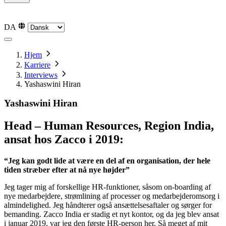
English
English
Svenska
Svenska
Norsk
Norsk
Deutsch
Deutsch
DA
Hjem
Karriere
Interviews
Yashaswini Hiran
Yashaswini Hiran
Head – Human Resources, Region India,
ansat hos Zacco i 2019:
“Jeg kan godt lide at være en del af en organisation, der hele
tiden stræber efter at nå nye højder”
Jeg tager mig af forskellige HR-funktioner, såsom on-boarding af
nye medarbejdere, strømlining af processer og medarbejderomsorg i
almindelighed. Jeg håndterer også ansættelsesaftaler og sørger for
bemanding. Zacco India er stadig et nyt kontor, og da jeg blev ansat
i januar 2019, var jeg den første HR-person her. Så meget af mit