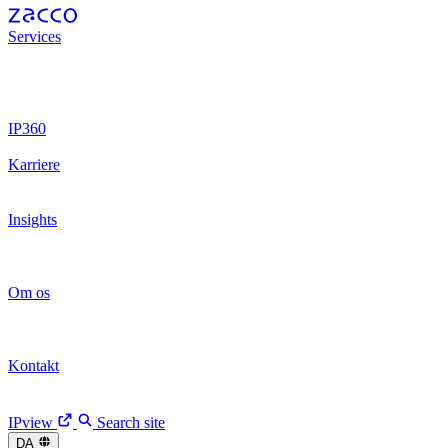
Services
Patenter
Patenter
Varemærker
Varemærker
Juridisk
rådgivning
Juridisk rådgivning
Design
Design
IP-retssager
IP-retssager
IP Operations
IP Operations
Digital Brands
Digital Brands
Digital Trust
Digital Trust
IP360
Arbejdsproces
Arbejdsproces
IPview
IPview
Karriere
Vores kultur
Vores kultur
Vores rekrutteringsproces
Vores
rekrutteringsproces
Få job hos Zacco
Få job hos Zacco
Insights
Nyheder
Nyheder
Arrangementer
Arrangementer
Artikler
Artikler
Kundehistorier
Kundehistorier
Fireside Chats
Fireside Chats
Om os
Vi er Zacco
Vi er Zacco
Vores historie
Vores historie
Ledelseteam
Ledelseteam
CEO opdatering
CEO opdatering
Kontakt
Medarbejdere
Medarbejdere
Vores kontorer
Vores kontorer
Kontakt os
Kontakt os
IPview
Search site
DA