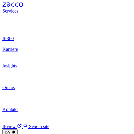
Services
Patenter
Patenter
Varemærker
Varemærker
Juridisk
rådgivning
Juridisk rådgivning
Design
Design
IP-retssager
IP-retssager
IP Operations
IP Operations
Digital Brands
Digital Brands
Digital Trust
Digital Trust
IP360
Arbejdsproces
Arbejdsproces
IPview
IPview
Karriere
Vores kultur
Vores kultur
Vores rekrutteringsproces
Vores
rekrutteringsproces
Få job hos Zacco
Få job hos Zacco
Insights
Nyheder
Nyheder
Arrangementer
Arrangementer
Artikler
Artikler
Kundehistorier
Kundehistorier
Fireside Chats
Fireside Chats
Om os
Vi er Zacco
Vi er Zacco
Vores historie
Vores historie
Ledelseteam
Ledelseteam
CEO opdatering
CEO opdatering
Kontakt
Medarbejdere
Medarbejdere
Vores kontorer
Vores kontorer
Kontakt os
Kontakt os
IPview
Search site
DA