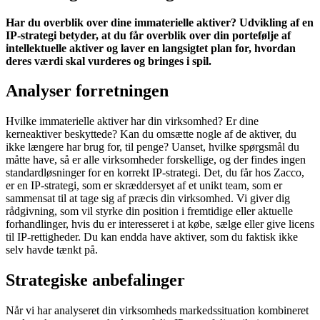
Har du overblik over dine immaterielle aktiver? Udvikling af en
IP-strategi betyder, at du får overblik over din portefølje af
intellektuelle aktiver og laver en langsigtet plan for, hvordan
deres værdi skal vurderes og bringes i spil.
Analyser forretningen
Hvilke immaterielle aktiver har din virksomhed? Er dine
kerneaktiver beskyttede? Kan du omsætte nogle af de aktiver, du
ikke længere har brug for, til penge? Uanset, hvilke spørgsmål du
måtte have, så er alle virksomheder forskellige, og der findes ingen
standardløsninger for en korrekt IP-strategi. Det, du får hos Zacco,
er en IP-strategi, som er skræddersyet af et unikt team, som er
sammensat til at tage sig af præcis din virksomhed. Vi giver dig
rådgivning, som vil styrke din position i fremtidige eller aktuelle
forhandlinger, hvis du er interesseret i at købe, sælge eller give licens
til IP-rettigheder. Du kan endda have aktiver, som du faktisk ikke
selv havde tænkt på.
Strategiske anbefalinger
Når vi har analyseret din virksomheds markedssituation kombineret