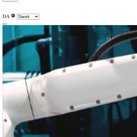
English
English
Svenska
Svenska
Norsk
Norsk
Deutsch
Deutsch
DA