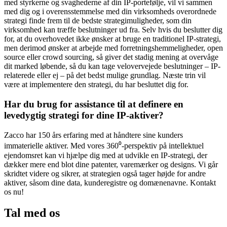
med styrkerne og svaghederne af din IP-portefølje, vil vi sammen
med dig og i overensstemmelse med din virksomheds overordnede
strategi finde frem til de bedste strategimuligheder, som din
virksomhed kan træffe beslutninger ud fra. Selv hvis du beslutter dig
for, at du overhovedet ikke ønsker at bruge en traditionel IP-strategi,
men derimod ønsker at arbejde med forretningshemmeligheder, open
source eller crowd sourcing, så giver det stadig mening at overvåge
dit marked løbende, så du kan tage velovervejede beslutninger – IP-
relaterede eller ej – på det bedst mulige grundlag. Næste trin vil
være at implementere den strategi, du har besluttet dig for.
Har du brug for assistance til at definere en
levedygtig strategi for dine IP-aktiver?
Zacco har 150 års erfaring med at håndtere sine kunders
immaterielle aktiver. Med vores 360⁰-perspektiv på intellektuel
ejendomsret kan vi hjælpe dig med at udvikle en IP-strategi, der
dækker mere end blot dine patenter, varemærker og designs. Vi går
skridtet videre og sikrer, at strategien også tager højde for andre
aktiver, såsom dine data, kunderegistre og domænenavne. Kontakt
os nu!
Tal med os