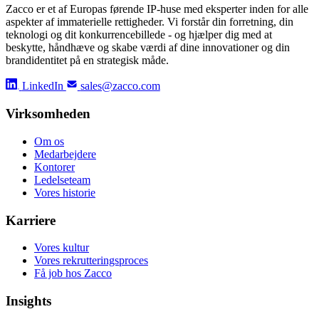
Zacco er et af Europas førende IP-huse med eksperter inden for alle
aspekter af immaterielle rettigheder. Vi forstår din forretning, din
teknologi og dit konkurrencebillede - og hjælper dig med at
beskytte, håndhæve og skabe værdi af dine innovationer og din
brandidentitet på en strategisk måde.
LinkedIn
sales@zacco.com
Virksomheden
Om os
Medarbejdere
Kontorer
Ledelseteam
Vores historie
Karriere
Vores kultur
Vores rekrutteringsproces
Få job hos Zacco
Insights