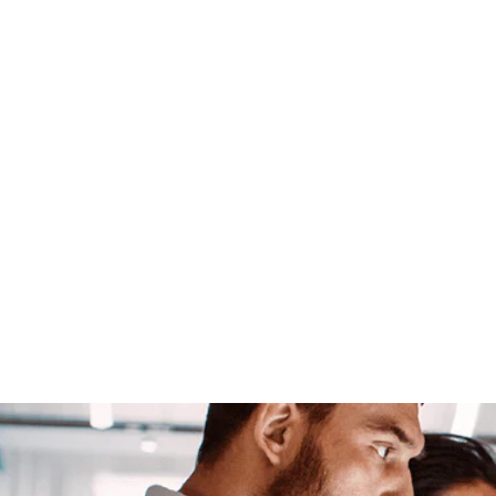
ng
Juridisk rådgivning
Design
Design
IP-retssager
IP-retssager
eringsproces
Få job hos Zacco
Få job hos Zacco
ikler
Kundehistorier
Kundehistorier
Fireside Chats
Fireside C
eteam
Ledelseteam
CEO opdatering
CEO opdatering
ontakt os
Kontakt os
h
Deutsch