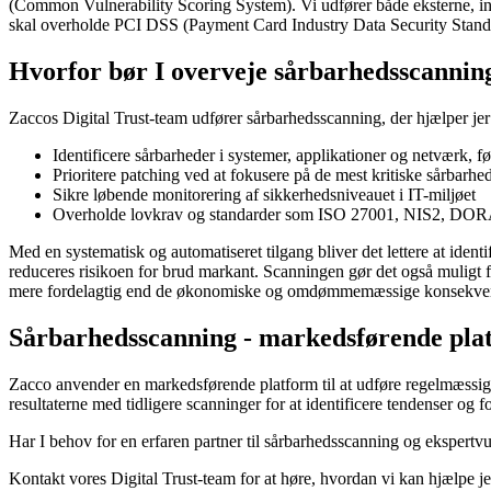
(Common Vulnerability Scoring System). Vi udfører både eksterne, in
skal overholde PCI DSS (Payment Card Industry Data Security Stand
Hvorfor bør I overveje sårbarhedsscannin
Zaccos Digital Trust-team udfører sårbarhedsscanning, der hjælper jer
Identificere sårbarheder i systemer, applikationer og netværk, fø
Prioritere patching ved at fokusere på de mest kritiske sårbarhe
Sikre løbende monitorering af sikkerhedsniveauet i IT-miljøet
Overholde lovkrav og standarder som ISO 27001, NIS2, D
Med en systematisk og automatiseret tilgang bliver det lettere at ide
reduceres risikoen for brud markant. Scanningen gør det også muligt f
mere fordelagtig end de økonomiske og omdømmemæssige konsekvens
Sårbarhedsscanning - markedsførende pla
Zacco anvender en markedsførende platform til at udføre regelmæssige
resultaterne med tidligere scanninger for at identificere tendenser og f
Har I behov for en erfaren partner til sårbarhedsscanning og ekspertv
Kontakt vores Digital Trust-team for at høre, hvordan vi kan hjælpe je