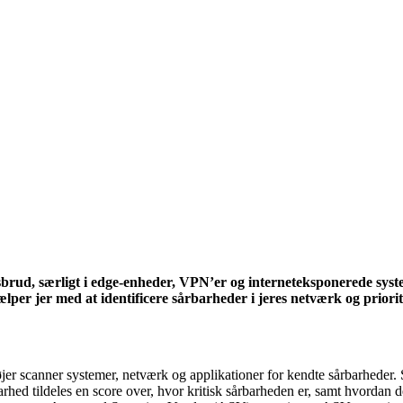
sbrud, særligt i edge-enheder, VPN’er og interneteksponerede sys
er jer med at identificere sårbarheder i jeres netværk og priorite
jer scanner systemer, netværk og applikationer for kendte sårbarheder. 
ed tildeles en score over, hvor kritisk sårbarheden er, samt hvordan d