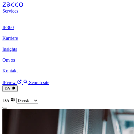
Services
Patenter
Patenter
Varemærker
Varemærker
Juridisk rådgivni
Digital Trust
Digital Trust
IP360
Arbejdsproces
Arbejdsproces
IPview
IPview
Karriere
Vores kultur
Vores kultur
Vores rekrutteringsproces
Vores rekrutt
Insights
Nyheder
Nyheder
Arrangementer
Arrangementer
Artikler
Art
Om os
Vi er Zacco
Vi er Zacco
Vores historie
Vores historie
Ledels
Kontakt
Medarbejdere
Medarbejdere
Vores kontorer
Vores kontorer
K
IPview
Search site
DA
English
English
Svenska
Svenska
Norsk
Norsk
Deutsc
DA