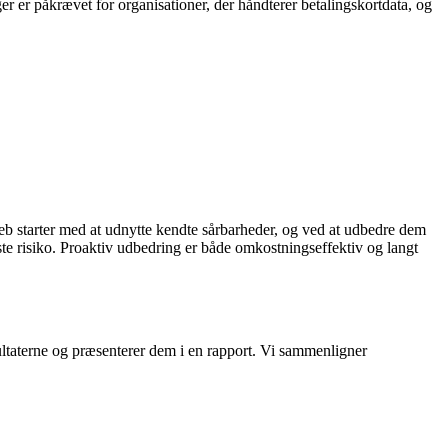
r påkrævet for organisationer, der håndterer betalingskortdata, og
reb starter med at udnytte kendte sårbarheder, og ved at udbedre dem
ste risiko. Proaktiv udbedring er både omkostningseffektiv og langt
ltaterne og præsenterer dem i en rapport. Vi sammenligner