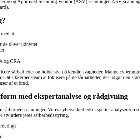
terne og Approved Scanning Vendor (ASV) scanninger. ASV-scanninger e
ard).
g?
 med at:
r de bliver udnyttet
der
ORA og CRA
ntificere sårbarheder og holde styr på kendte svagheder. Mange cyberang
or dit sikkerhedsteam at fokusere på de sårbarheder, der udgør den stør
er af et brud.
tform med ekspertanalyse og rådgivning
 sårbarhedsscanninger. Vores cybersikkerhedseksperter analyserer resu
or atvurdere jeres sårbarhedsstyring.
urdering?
r.