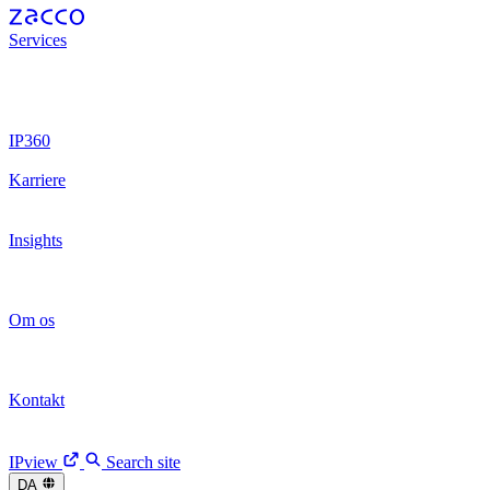
Services
Patenter
Patenter
Varemærker
Varemærker
Juridisk
rådgivning
Juridisk rådgivning
Design
Design
IP-retssager
IP-retssager
IP Operations
IP Operations
Digital Brands
Digital Brands
Digital Trust
Digital Trust
IP360
Arbejdsproces
Arbejdsproces
IPview
IPview
Karriere
Vores kultur
Vores kultur
Vores rekrutteringsproces
Vores
rekrutteringsproces
Få job hos Zacco
Få job hos Zacco
Insights
Nyheder
Nyheder
Arrangementer
Arrangementer
Artikler
Artikler
Kundehistorier
Kundehistorier
Fireside Chats
Fireside Chats
Om os
Vi er Zacco
Vi er Zacco
Vores historie
Vores historie
Ledelseteam
Ledelseteam
CEO opdatering
CEO opdatering
Kontakt
Medarbejdere
Medarbejdere
Vores kontorer
Vores kontorer
Kontakt os
Kontakt os
IPview
Search site
DA