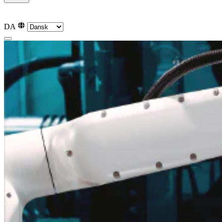
English
English
Svenska
Svenska
Norsk
Norsk
Deutsch
Deutsch
DA