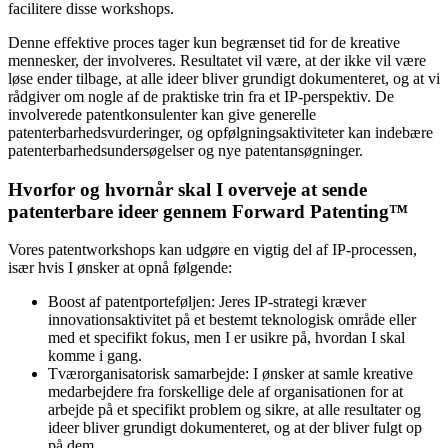
facilitere disse workshops.
Denne effektive proces tager kun begrænset tid for de kreative
mennesker, der involveres. Resultatet vil være, at der ikke vil være
løse ender tilbage, at alle ideer bliver grundigt dokumenteret, og at vi
rådgiver om nogle af de praktiske trin fra et IP-perspektiv. De
involverede patentkonsulenter kan give generelle
patenterbarhedsvurderinger, og opfølgningsaktiviteter kan indebære
patenterbarhedsundersøgelser og nye patentansøgninger.
Hvorfor og hvornår skal I overveje at sende
patenterbare ideer gennem Forward Patenting™
Vores patentworkshops kan udgøre en vigtig del af IP-processen,
især hvis I ønsker at opnå følgende:
Boost af patentporteføljen: Jeres IP-strategi kræver
innovationsaktivitet på et bestemt teknologisk område eller
med et specifikt fokus, men I er usikre på, hvordan I skal
komme i gang.
Tværorganisatorisk samarbejde: I ønsker at samle kreative
medarbejdere fra forskellige dele af organisationen for at
arbejde på et specifikt problem og sikre, at alle resultater og
ideer bliver grundigt dokumenteret, og at der bliver fulgt op
på dem.