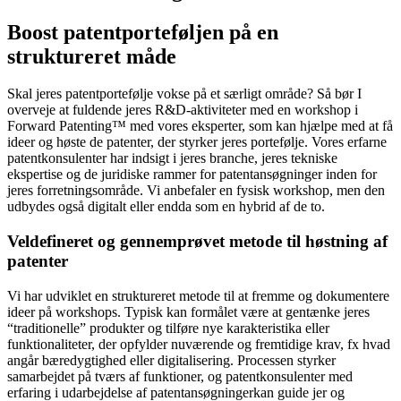
Boost patentporteføljen på en
struktureret måde
Skal jeres patentportefølje vokse på et særligt område? Så bør I
overveje at fuldende jeres R&D-aktiviteter med en workshop i
Forward Patenting™ med vores eksperter, som kan hjælpe med at få
ideer og høste de patenter, der styrker jeres portefølje. Vores erfarne
patentkonsulenter har indsigt i jeres branche, jeres tekniske
ekspertise og de juridiske rammer for patentansøgninger inden for
jeres forretningsområde. Vi anbefaler en fysisk workshop, men den
udbydes også digitalt eller endda som en hybrid af de to.
Veldefineret og gennemprøvet metode til høstning af
patenter
Vi har udviklet en struktureret metode til at fremme og dokumentere
ideer på workshops. Typisk kan formålet være at gentænke jeres
“traditionelle” produkter og tilføre nye karakteristika eller
funktionaliteter, der opfylder nuværende og fremtidige krav, fx hvad
angår bæredygtighed eller digitalisering. Processen styrker
samarbejdet på tværs af funktioner, og patentkonsulenter med
erfaring i udarbejdelse af patentansøgningerkan guide jer og