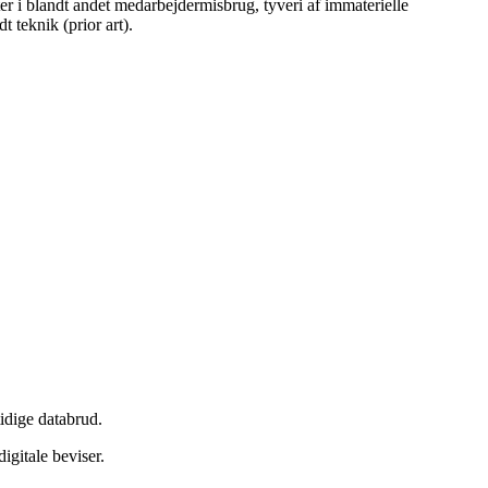
er i blandt andet medarbejdermisbrug, tyveri af immaterielle
 teknik (prior art).
idige databrud.
igitale beviser.