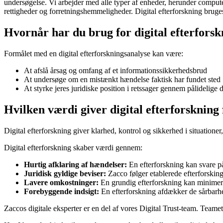
undersøgelse. Vi arbejder med alle typer af enheder, herunder computer
rettigheder og forretningshemmeligheder. Digital efterforskning bruge
Hvornår har du brug for digital efterfors
Formålet med en digital efterforskningsanalyse kan være:
At afslå årsag og omfang af et informationssikkerhedsbrud
At undersøge om en mistænkt hændelse faktisk har fundet sted
At styrke jeres juridiske position i retssager gennem pålidelige d
Hvilken værdi giver digital efterforskning 
Digital efterforskning giver klarhed, kontrol og sikkerhed i situationer,
Digital efterforskning skaber værdi gennem:
Hurtig afklaring af hændelser:
En efterforskning kan svare på
Juridisk gyldige beviser:
Zacco følger etablerede efterforskings
Lavere omkostninger:
En grundig efterforskning kan minime
Forebyggende indsigt:
En efterforskning afdækker de sårbarhed
Zaccos digitale eksperter er en del af vores Digital Trust-team. Team