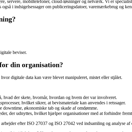
e, servere, mobiltelefoner, cloud-løsninger og netværk. Vi er specialist
s også i indsigelsessager om publiceringsdatoer, varemærkebrug og kendt
kning?
igitale beviser.
for din organisation?
 hvor digitale data kan være blevet manipuleret, mistet eller stjålet.
, hvad der skete, hvornår, hvordan og hvem der var involveret.
processer, hvilket sikrer, at bevismateriale kan anvendes i retssager.
re downtime, økonomiske tab og skade af omdømme.
er, der udnyttes, hvilket hjælper organisationer med at forhindre fremt
et arbejder efter ISO 27037 og ISO 27042 ved indsamling og analyse af d