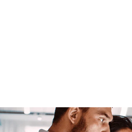
ng
Juridisk rådgivning
Design
Design
IP-retssager
IP-retssager
eringsproces
Få job hos Zacco
Få job hos Zacco
ikler
Kundehistorier
Kundehistorier
Fireside Chats
Fireside C
eteam
Ledelseteam
CEO opdatering
CEO opdatering
ontakt os
Kontakt os
h
Deutsch