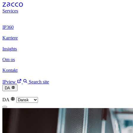
Services
Patenter
Patenter
Varemærker
Varemærker
Juridisk rådgivni
Digital Trust
Digital Trust
IP360
Arbejdsproces
Arbejdsproces
IPview
IPview
Karriere
Vores kultur
Vores kultur
Vores rekrutteringsproces
Vores rekrutt
Insights
Nyheder
Nyheder
Arrangementer
Arrangementer
Artikler
Art
Om os
Vi er Zacco
Vi er Zacco
Vores historie
Vores historie
Ledels
Kontakt
Medarbejdere
Medarbejdere
Vores kontorer
Vores kontorer
K
IPview
Search site
DA
English
English
Svenska
Svenska
Norsk
Norsk
Deutsc
DA