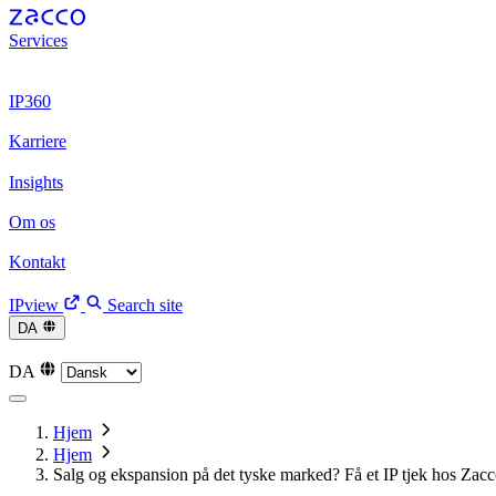
Services
Patenter
Patenter
Varemærker
Varemærker
Juridisk rådgivni
Digital Trust
Digital Trust
IP360
Arbejdsproces
Arbejdsproces
IPview
IPview
Karriere
Vores kultur
Vores kultur
Vores rekrutteringsproces
Vores rekrutt
Insights
Nyheder
Nyheder
Arrangementer
Arrangementer
Artikler
Art
Om os
Vi er Zacco
Vi er Zacco
Vores historie
Vores historie
Ledels
Kontakt
Medarbejdere
Medarbejdere
Vores kontorer
Vores kontorer
K
IPview
Search site
DA
English
English
Svenska
Svenska
Norsk
Norsk
Deutsc
DA
Hjem
Hjem
Salg og ekspansion på det tyske marked? Få et IP tjek hos Zacc