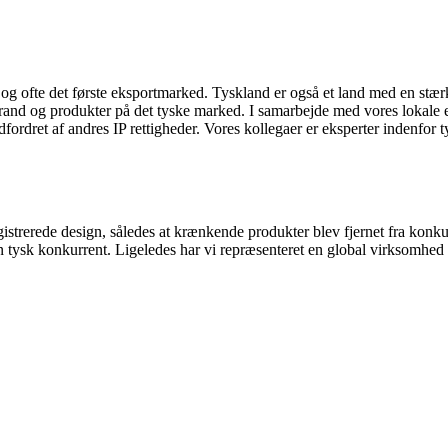
 ofte det første eksportmarked. Tyskland er også et land med en stærk
brand og produkter på det tyske marked. I samarbejde med vores lokale 
udfordret af andres IP rettigheder. Vores kollegaer er eksperter indenfo
trerede design, således at krænkende produkter blev fjernet fra konkur
 tysk konkurrent. Ligeledes har vi repræsenteret en global virksomhe