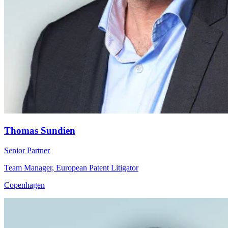
Thomas Sundien
Senior Partner
Team Manager, European Patent Litigator
Copenhagen