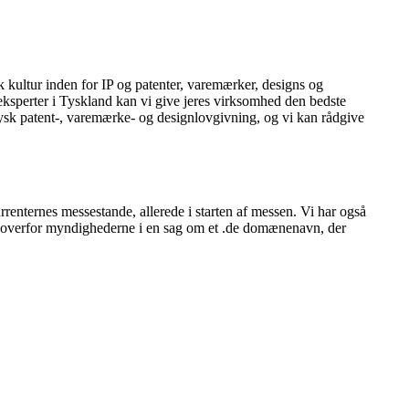
 kultur inden for IP og patenter, varemærker, designs og
eksperter i Tyskland kan vi give jeres virksomhed den bedste
r tysk patent-, varemærke- og designlovgivning, og vi kan rådgive
renternes messestande, allerede i starten af messen. Vi har også
d overfor myndighederne i en sag om et .de domænenavn, der